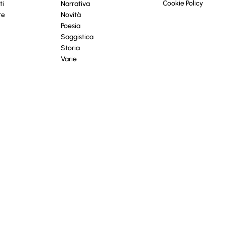
Cookie Policy
ti
Narrativa
re
Novità
Poesia
Saggistica
Storia
Varie
iva sulla raccolta
Le tue preferenze relative alla priva