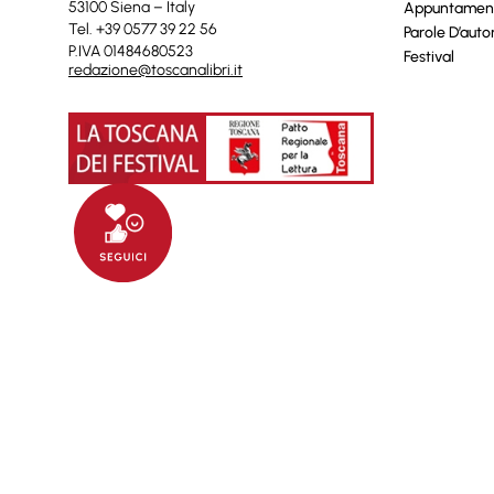
53100 Siena – Italy
Appuntamen
Tel. +39 0577 39 22 56
Parole D’auto
P.IVA 01484680523
Festival
redazione@toscanalibri.it
© 2025 Toscanalibri by
Quantico
Informat