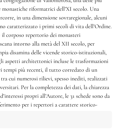
la congregazione di Vallombrosa, una delle più
e monastiche riformatrici dell’XI secolo.
Una
rcorre, in una dimensione sovraregionale, alcuni
o caratterizzato i primi secoli di vita dell’Ordine.
 il corposo repertorio dei monasteri
scana intorno alla metà del XII secolo, per
mpia disamina delle vicende storico-istituzionali,
gli aspetti architettonici incluse le trasformazioni
 tempi più recenti, il tutto corredato di un
a cui numerosi rilievi, spesso inediti, realizzati
iversitari.
Per la completezza dei dati, la chiarezza
à d’interessi propri all’Autore, le 31 schede sono da
erimento per i repertori a carattere storico-