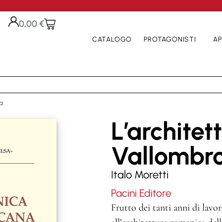
0,00
€
CATALOGO
PROTAGONISTI
AP
na
L’archite
Vallombro
Italo Moretti
Pacini Editore
Frutto dei tanti anni di lavo