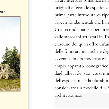
all’architettura romanica del
originali e feconde esperienz
prima parte introduttiva ripe
aspetti fondamentali che hann
Una seconda parte ripercorre
vallombrosani attestati in To
ciascuno dei quali offre un’a
delle fonti archivistiche e de
avvenute in età moderna e nei
ampio apparato iconografico tr
dagli allievi dei suoi corsi un
dell’esposizione e la pluralit
considerare un modello di rif
architettonico.