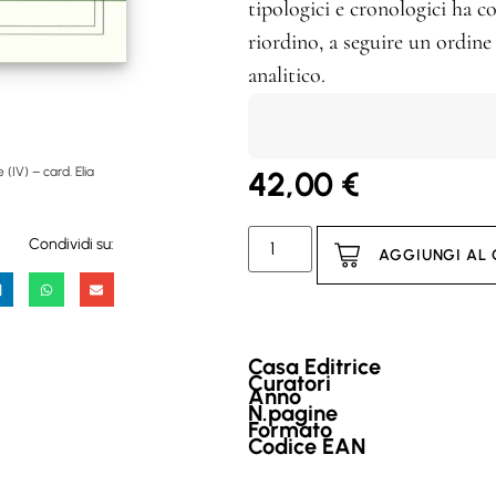
tipologici e cronologici ha co
riordino, a seguire un ordin
analitico.
42,00
€
 (IV) – card. Elia
Condividi su:
AGGIUNGI AL
Casa Editrice
Curatori
Anno
N.pagine
Formato
Codice EAN