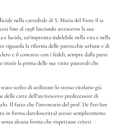
iciale nella cattedrale di S. Maria del Fiore il 21
esi fino al 1958 lasciando attraverso la sua
a e lucida, un’impronta indelebile nella vita e nella
o riguarda la riforma delle parrocchie urbane e di
lero e il contatto con i fedeli, sempre dalla parte
 iniziò la prima delle sue visite pastorali che
 stato scelto di utilizzare lo stesso titolario già
ne delle carte dell’arcivescovo predecessore di
elo. Il fatto che l’inventario del prof. De Feo (un
to in forma dattiloscritta) avesse semplicemente
 senza alcuna forma che rispettasse criteri