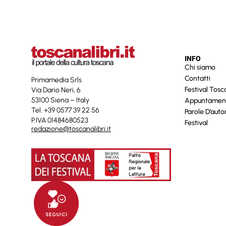
INFO
Chi siamo
Contatti
Primamedia Srls
Festival Tos
Via Dario Neri, 6
53100 Siena – Italy
Appuntamen
Tel. +39 0577 39 22 56
Parole D’auto
P.IVA 01484680523
Festival
redazione@toscanalibri.it