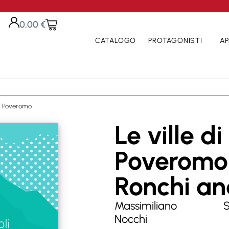
0,00
€
CATALOGO
PROTAGONISTI
AP
nd Poveromo
Le ville d
Poveromo 
Ronchi a
Massimiliano
S
Nocchi