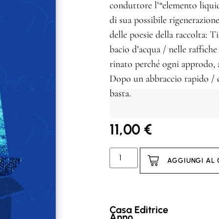
conduttore l’“elemento liquid
di sua possibile rigenerazione
delle poesie della raccolta: T
bacio d’acqua / nelle raffich
rinato perché ogni approdo, a
Dopo un abbraccio rapido / q
basta.
11,00
€
AGGIUNGI AL
Casa Editrice
Anno