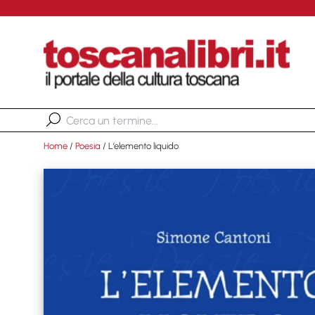
Home
/
Poesia
/ L’elemento liquido