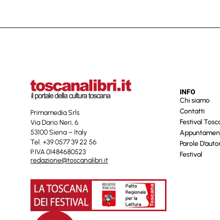
INFO
Chi siamo
Contatti
Primamedia Srls
Festival Tos
Via Dario Neri, 6
53100 Siena – Italy
Appuntamen
Tel. +39 0577 39 22 56
Parole D’auto
P.IVA 01484680523
Festival
redazione@toscanalibri.it