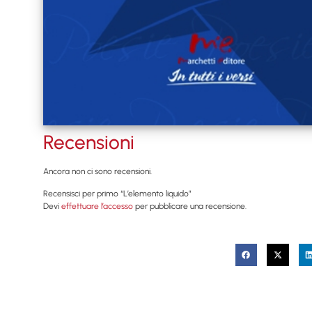
Recensioni
Ancora non ci sono recensioni.
Recensisci per primo “L’elemento liquido”
Devi
effettuare l’accesso
per pubblicare una recensione.