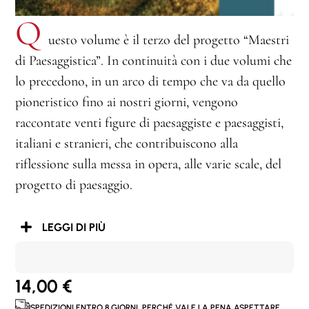
Q
uesto volume è il terzo del progetto “Maestri
di Paesaggistica”. In continuità con i due volumi che
lo precedono, in un arco di tempo che va da quello
pioneristico fino ai nostri giorni, vengono
raccontate venti figure di paesaggiste e paesaggisti,
italiani e stranieri, che contribuiscono alla
riflessione sulla messa in opera, alle varie scale, del
progetto di paesaggio.
LEGGI DI PIÙ
14,00
€
SPEDIZIONI ENTRO 8 GIORNI. PERCHÉ VALE LA PENA ASPETTARE.