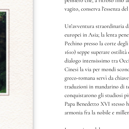
pensiero che, a ritroso fino
vagito, conserva l’essenza de
Un’avventura straordinaria d
europei in Asia; la lenta pene
Pechino presso la corte degli
1610) seppe superare ostilità 
dialogo intensissimo tra Occi
Cinesi la via per mondi scono
greco-romana servì da chiave 
traduzioni in mandarino di te
conquistarono gli studiosi più
Papa Benedetto XVI stesso ha 
armonia fra la nobile e millena