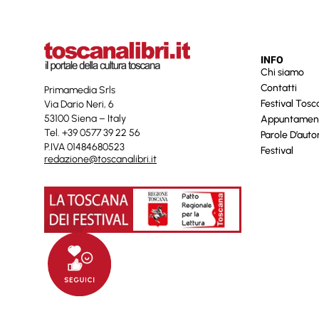
INFO
Chi siamo
Contatti
Primamedia Srls
Festival Tos
Via Dario Neri, 6
53100 Siena – Italy
Appuntamen
Tel. +39 0577 39 22 56
Parole D’auto
P.IVA 01484680523
Festival
redazione@toscanalibri.it