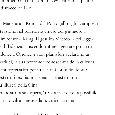
 al momento in cui l’uomo aveva emesso il primo
l distacco da Dio.
a Macerata a Roma, dal Portogallo agli avamposti
trazione nel territorio cinese per giungere a
 imperatori Ming. Il gesuita Matteo Ricci (1552-
e diffidenza, riuscendo infine a gettare ponti di
dente e Oriente: i suoi planisferi svelarono ai
sciuti, la sua profonda conoscenza della cultura
interpretativa per i testi di Confucio, le sue
sti di filosofia, matematica e astronomia
 illustri della Cina.
lodato la sua opera, “tesa a ricercare la possibile
ria civiltà cinese e la novità cristiana”.