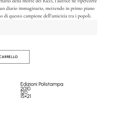
nario della morte del Ricci, l’autrice ne ripercorre
i un diario immaginario, mettendo in primo piano
io di questo campione dell’amicizia tra i popoli.
 CARRELLO
Edizioni Polistampa
2010
120
15×21