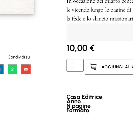
In occasione del quarto cente
le vicende lungo le pagine d
la fede e lo slancio missionar
10,00
€
Condividi su:
AGGIUNGI AL
Casa Editrice
Anno
N.pagine
Formato