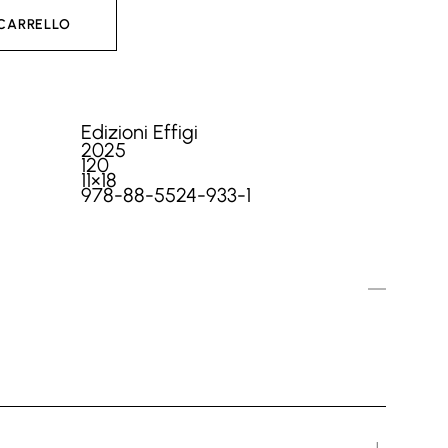
 CARRELLO
Edizioni Effigi
2025
120
11×18
978-88-5524-933-1