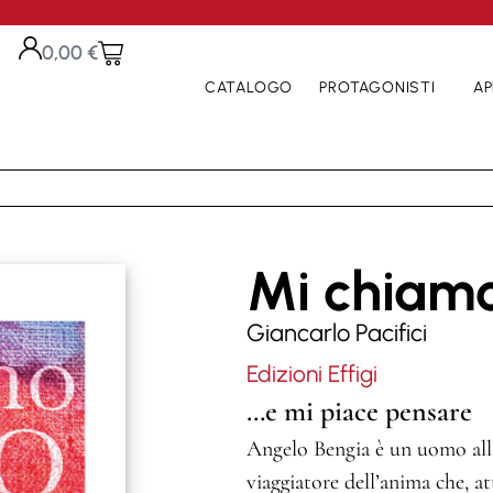
0,00
€
CATALOGO
PROTAGONISTI
AP
Mi chiam
Giancarlo Pacifici
Edizioni Effigi
…e mi piace pensare
Angelo Bengia è un uomo alla 
viaggiatore dell’anima che, a