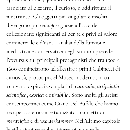
associato al bizzarro, il curioso, o addirittura il
mostruoso. Gli oggetti più singolari e insoliti
divengono poi
semiofori
grazie all’atto del
collezionare: significanti di per sé e privi di valore
commerciale e d’uso. L’analisi della funzione
meditativa e conservativa degli studioli precede
l’excursus sui principali protagonisti che tra 1500 e
1600 cominciarono ad allestire i primi Gabinetti di
curiosità, prototipi del Museo moderno, in cui
venivano ospitati esemplari di
naturalia
,
artificialia
,
scientifica
,
exotica
e
mirabilia
. Sono molti gli artisti
contemporanei come Giano Del Bufalo che hanno
recuperato e ricontestualizzato i concetti di
meraviglia
e di
wunderkammer
. Nell’ultimo capitolo
le riflessioni teoriche si intrecciano con le