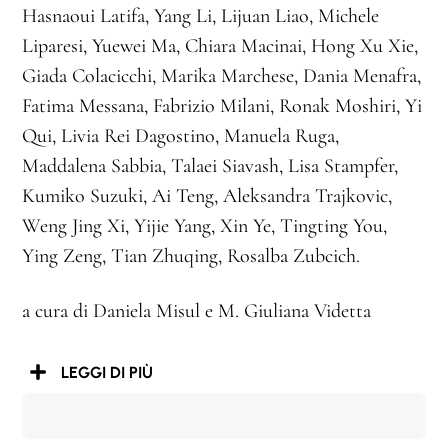
Hasnaoui Latifa, Yang Li, Lijuan Liao, Michele
Liparesi, Yuewei Ma, Chiara Macinai, Hong Xu Xie,
Giada Colacicchi, Marika Marchese, Dania Menafra,
Fatima Messana, Fabrizio Milani, Ronak Moshiri, Yi
Qui, Livia Rei Dagostino, Manuela Ruga,
Maddalena Sabbia, Talaei Siavash, Lisa Stampfer,
Kumiko Suzuki, Ai Teng, Aleksandra Trajkovic,
Weng Jing Xi, Yijie Yang, Xin Ye, Tingting You,
Ying Zeng, Tian Zhuqing, Rosalba Zubcich.
a cura di Daniela Misul e M. Giuliana Videtta
LEGGI DI PIÙ