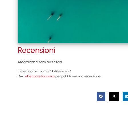
Recensioni
Ancora non ci sono recensioni.
Recensisci per primo “Notizie visive”
Devi
effettuare l’accesso
per pubblicare una recensione.