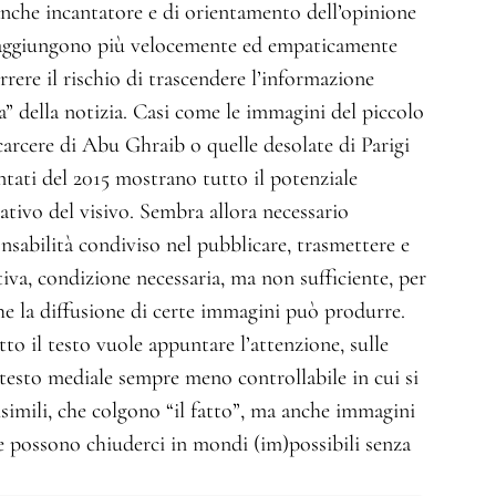
nche incantatore e di orientamento dell’opinione
 raggiungono più velocemente ed empaticamente
orrere il rischio di trascendere l’informazione
a” della notizia. Casi come le immagini del piccolo
arcere di Abu Ghraib o quelle desolate di Parigi
entati del 2015 mostrano tutto il potenziale
tivo del visivo. Sembra allora necessario
onsabilità condiviso nel pubblicare, trasmettere e
tiva, condizione necessaria, ma non sufficiente, per
e la diffusione di certe immagini può produrre.
to il testo vuole appuntare l’attenzione, sulle
testo mediale sempre meno controllabile in cui si
simili, che colgono “il fatto”, ma anche immagini
 possono chiuderci in mondi (im)possibili senza