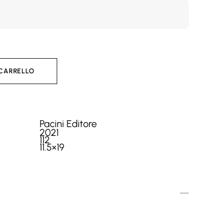
 CARRELLO
Pacini Editore
2021
112
11.5×19