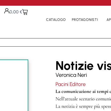
0,00
€
CATALOGO
PROTAGONISTI
AP
Notizie vi
Veronica Neri
Pacini Editore
La comunicazione ai tempi de
Nell’attuale scenario comuni
La notizia è sempre più spes