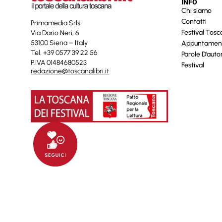
INFO
Chi siamo
Contatti
Primamedia Srls
Festival Tos
Via Dario Neri, 6
53100 Siena – Italy
Appuntamen
Tel. +39 0577 39 22 56
Parole D’auto
P.IVA 01484680523
Festival
redazione@toscanalibri.it
© 2025 Toscanalibri by
Quantico