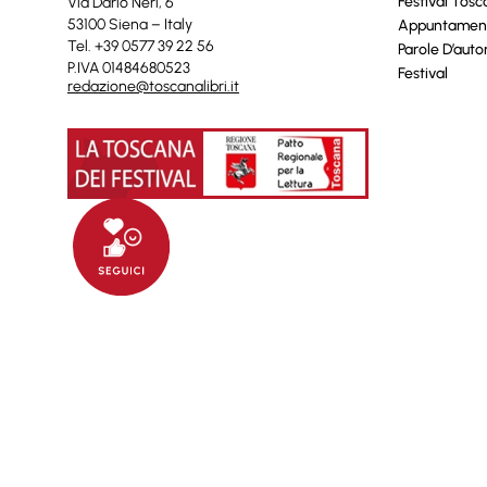
Festival Tos
Via Dario Neri, 6
53100 Siena – Italy
Appuntamen
Tel. +39 0577 39 22 56
Parole D’auto
P.IVA 01484680523
Festival
redazione@toscanalibri.it
© 2025 Toscanalibri by
Quantico
Informat