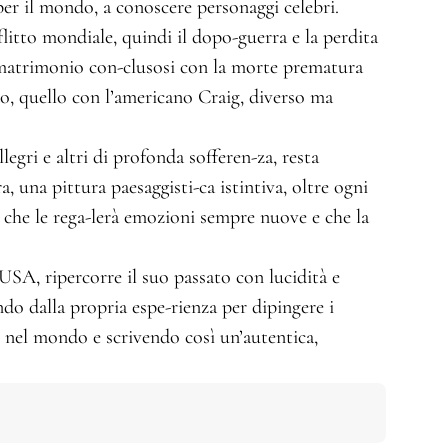
 per il mondo, a conoscere personaggi celebri.
flitto mondiale, quindi il dopo-guerra e la perdita
 matrimonio con-clusosi con la morte prematura
o, quello con l’americano Craig, diverso ma
egri e altri di profonda sofferen-za, resta
a, una pittura paesaggisti-ca istintiva, oltre ogni
, che le rega-lerà emozioni sempre nuove e che la
 USA, ripercorre il suo passato con lucidità e
ndo dalla propria espe-rienza per dipingere i
nel mondo e scrivendo così un’autentica,