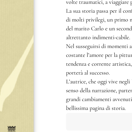
volte traumatici, a viaggiare
La sua storia passa per il con
di molti privilegi, un primo
del marito Carlo e un second
altrettanto indimenti-cabile.
Nel susseguirsi di momenti all
costante l’amore per la pittur
tendenza e corrente artistica
porterà al successo.
L’autrice, che oggi vive negli
senso della narrazione, parte
grandi cambiamenti avvenuti 
bellissima pagina di storia.