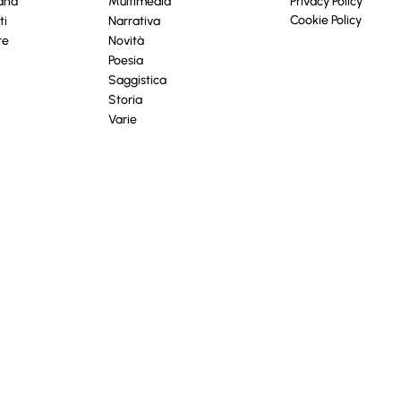
cana
Multimedia
Privacy Policy
Cookie Policy
ti
Narrativa
re
Novità
Poesia
Saggistica
Storia
Varie
iva sulla raccolta
Le tue preferenze relative alla priva