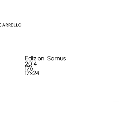
 CARRELLO
Edizioni Sarnus
2014
176
17×24