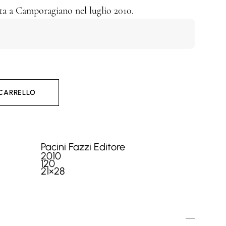
ta a Camporagiano nel luglio 2010.
 CARRELLO
Pacini Fazzi Editore
2010
120
21×28