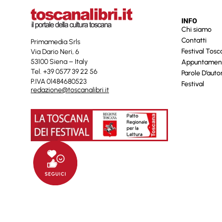
INFO
Chi siamo
Contatti
Primamedia Srls
Festival Tos
Via Dario Neri, 6
53100 Siena – Italy
Appuntamen
Tel. +39 0577 39 22 56
Parole D’auto
P.IVA 01484680523
Festival
redazione@toscanalibri.it