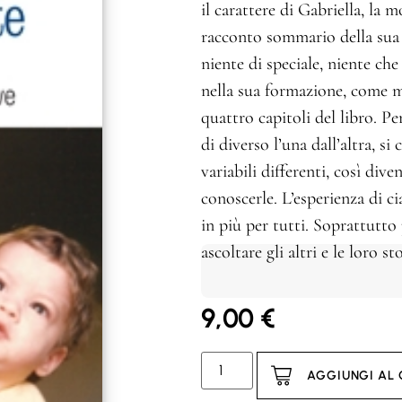
il carattere di Gabriella, la m
racconto sommario della sua v
niente di speciale, niente c
nella sua formazione, come m
quattro capitoli del libro. P
di diverso l’una dall’altra, s
variabili differenti, così dive
conoscerle. L’esperienza di 
in più per tutti. Soprattutto 
ascoltare gli altri e le loro sto
9,00
€
AGGIUNGI AL