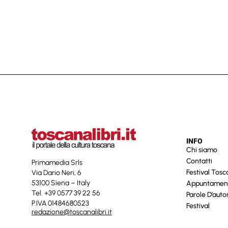
INFO
Chi siamo
Contatti
Primamedia Srls
Festival Tos
Via Dario Neri, 6
53100 Siena – Italy
Appuntamen
Tel. +39 0577 39 22 56
Parole D’auto
P.IVA 01484680523
Festival
redazione@toscanalibri.it