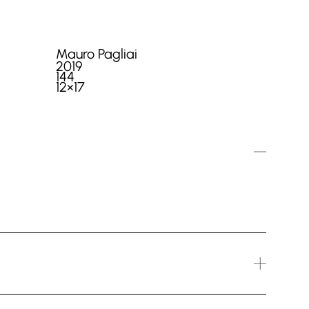
Mauro Pagliai
2019
144
12×17