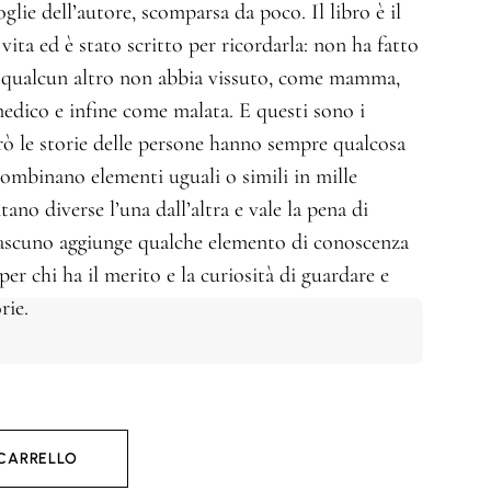
oglie dell’autore, scomparsa da poco. Il libro è il
ita ed è stato scritto per ricordarla: non ha fatto
he qualcun altro non abbia vissuto, come mamma,
edico e infine come malata. E questi sono i
erò le storie delle persone hanno sempre qualcosa
i combinano elementi uguali o simili in mille
ntano diverse l’una dall’altra e vale la pena di
ciascuno aggiunge qualche elemento di conoscenza
per chi ha il merito e la curiosità di guardare e
rie.
 CARRELLO