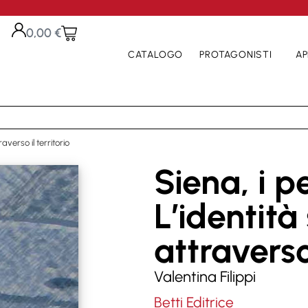
0,00
€
CATALOGO
PROTAGONISTI
AP
averso il territorio
Siena, i p
L’identità
attraverso 
Valentina Filippi
Betti Editrice