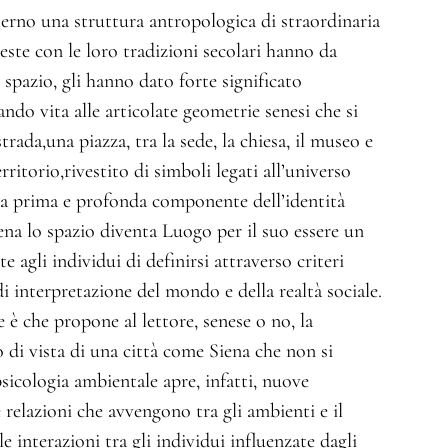
nterno una struttura antropologica di straordinaria
ste con le loro tradizioni secolari hanno da
spazio, gli hanno dato forte significato
do vita alle articolate geometrie senesi che si
trada,una piazza, tra la sede, la chiesa, il museo e
rritorio,rivestito di simboli legati all’universo
 la prima e profonda componente dell’identità
iena lo spazio diventa Luogo per il suo essere un
 agli individui di definirsi attraverso criteri
di interpretazione del mondo e della realtà sociale.
 è che propone al lettore, senese o no, la
 di vista di una città come Siena che non si
psicologia ambientale apre, infatti, nuove
 relazioni che avvengono tra gli ambienti e il
interazioni tra gli individui influenzate dagli