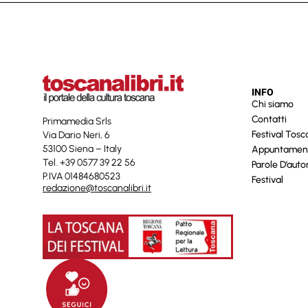
INFO
Chi siamo
Contatti
Primamedia Srls
Festival Tos
Via Dario Neri, 6
53100 Siena – Italy
Appuntamen
Tel. +39 0577 39 22 56
Parole D’auto
P.IVA 01484680523
Festival
redazione@toscanalibri.it