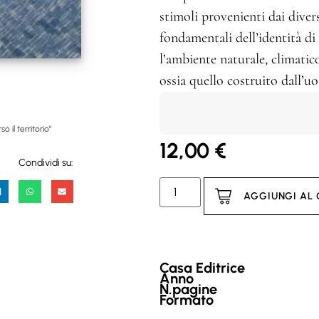
stimoli provenienti dai divers
fondamentali dell’identità di u
l’ambiente naturale, climatic
ossia quello costruito dall’u
o il territorio”
12,00
€
Condividi su:
AGGIUNGI AL
Casa Editrice
Anno
N.pagine
Formato