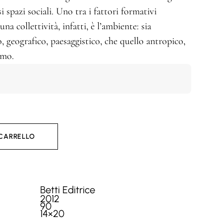
i spazi sociali. Uno tra i fattori formativi
na collettività, infatti, è l’ambiente: sia
o, geografico, paesaggistico, che quello antropico,
omo.
 CARRELLO
Betti Editrice
2012
90
14×20