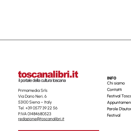
INFO
Chi siamo
Contatti
Primamedia Srls
Festival Tos
Via Dario Neri, 6
53100 Siena – Italy
Appuntamen
Tel. +39 0577 39 22 56
Parole D’auto
P.IVA 01484680523
Festival
redazione@toscanalibri.it