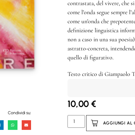
contrastata, del vivere, che s
come l’onda segue sempre l’alt
come un’onda che prepotente m
definizione linguistica inform
non a caso in una sua poesia) 
astratto-concreta, intendend
quello di figurativo.
Testo critico di Giampaolo T
10,00
€
Condividi su:
AGGIUNGI AL