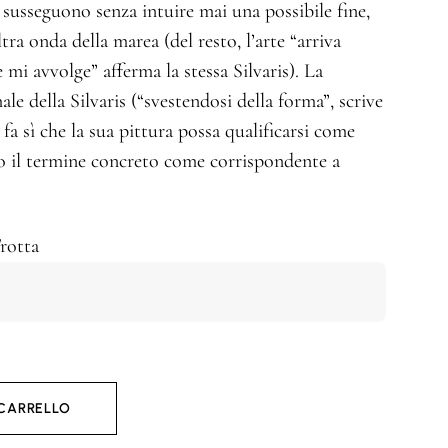
i susseguono senza intuire mai una possibile fine,
ra onda della marea (del resto, l’arte “arriva
i avvolge” afferma la stessa Silvaris). La
ale della Silvaris (“svestendosi della forma”, scrive
fa sì che la sua pittura possa qualificarsi come
o il termine concreto come corrispondente a
rotta
 CARRELLO