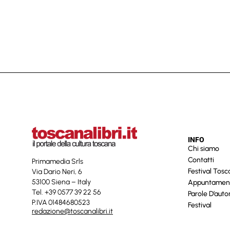
INFO
Chi siamo
Contatti
Primamedia Srls
Festival Tos
Via Dario Neri, 6
53100 Siena – Italy
Appuntamen
Tel. +39 0577 39 22 56
Parole D’auto
P.IVA 01484680523
Festival
redazione@toscanalibri.it