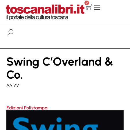
0
Swing C’Overland &
Co.
AA VV
Edizioni Polistampa