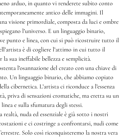
meno arduo, in quanto vi renderete subito conto
ntemporaneamente antico delle immagini. Il
una visione primordiale, composta da luci e ombre
 spiegano l’universo. E un linguaggio binario,
e punto e linea, con cui si può ricostruire tutto il
l’artista è di cogliere l’attimo in cui tutto il
 la sua ineffabile bellezza e semplicità.
stenta l’osannazione del creato con una chiave di
 punto. Un linguaggio binario, che abbiamo copiato
ella cibernetica. L’artista ci riconduce a l’essenza
ltà, priva di sensazioni cromatiche, ma eretta su un
linea e sulla sfumatura degli stessi.
a realtà, nuda ed essenziale è già sotto i nostri
ncrostazioni e ci costringe a confrontarsi, nudi come
rrestre. Solo così riconquisteremo la nostra vera