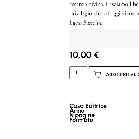
essenza divina. Lasciamo libe
privilegio che ad oggi viene n
Lucio Bussolini
10,00
€
AGGIUNGI AL
Casa Editrice
Anno
N.pagine
Formato