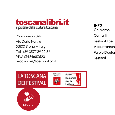
INFO
Chi siamo
Contatti
Primamedia Srls
Festival Tos
Via Dario Neri, 6
53100 Siena – Italy
Appuntamen
Tel. +39 0577 39 22 56
Parole D’auto
P.IVA 01484680523
Festival
redazione@toscanalibri.it