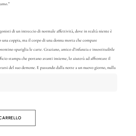
siamo.”
onisti di un intreccio di normale affettività, dove in realtà niente è
no una coppia, ma il corpo di una donna morta che compare
orentino spariglia le carte. Graziano, amico d’infanzia e insostituibile
fficio stampa che portano avanti insieme, lo aiuterà ad affrontare il
rarsi del suo demone. E passando dalla notte a un nuovo giorno, nulla
 CARRELLO