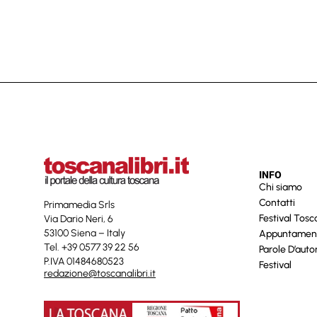
INFO
Chi siamo
Contatti
Primamedia Srls
Festival Tos
Via Dario Neri, 6
53100 Siena – Italy
Appuntamen
Tel. +39 0577 39 22 56
Parole D’auto
P.IVA 01484680523
Festival
redazione@toscanalibri.it