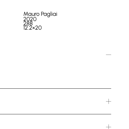
Mauro Pagliai
2020
288
12.2×20