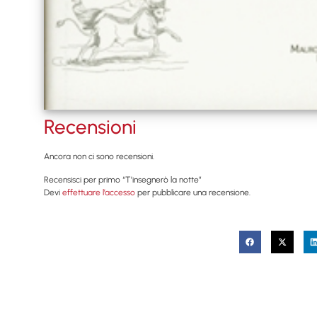
Recensioni
Ancora non ci sono recensioni.
Recensisci per primo “T’insegnerò la notte”
Devi
effettuare l’accesso
per pubblicare una recensione.