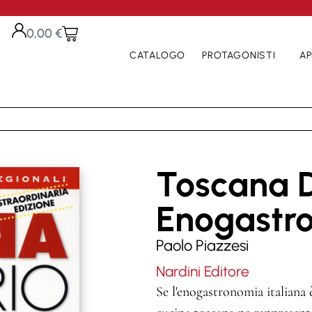
0,00
€
CATALOGO
PROTAGONISTI
AP
Toscana D
Enogastr
Paolo Piazzesi
Nardini Editore
Se l'enogastronomia italiana 