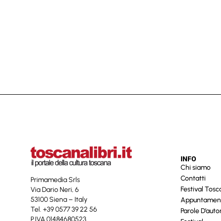
INFO
Chi siamo
Contatti
Primamedia Srls
Festival Tos
Via Dario Neri, 6
53100 Siena – Italy
Appuntamen
Tel. +39 0577 39 22 56
Parole D’auto
P.IVA 01484680523