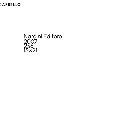
 CARRELLO
Nardini Editore
2007
256
15X21