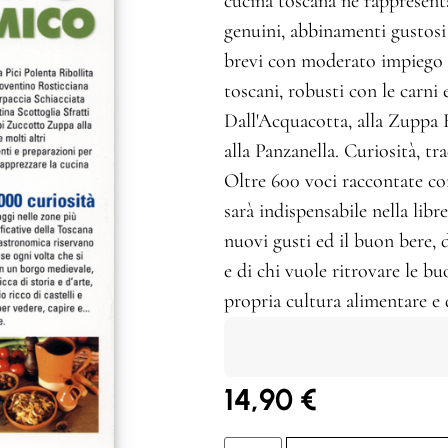
cucina toscana ne rappresenta
genuini, abbinamenti gustosi
brevi con moderato impiego di
toscani, robusti con le carni e
Dall'Acquacotta, alla Zuppa F
alla Panzanella. Curiosità, tr
Oltre 600 voci raccontate co
sarà indispensabile nella libr
nuovi gusti ed il buon bere, d
e di chi vuole ritrovare le bu
propria cultura alimentare e 
14,90
€