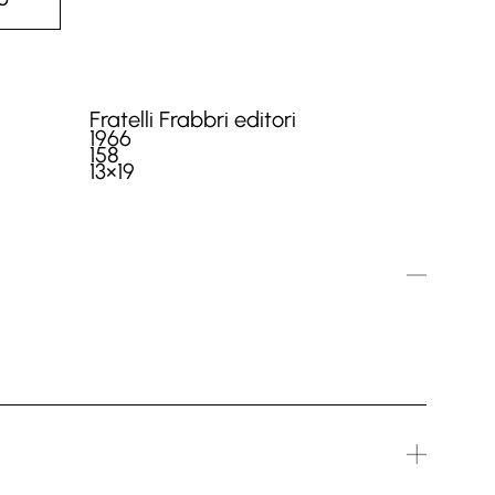
LO
Fratelli Frabbri editori
1966
158
13×19