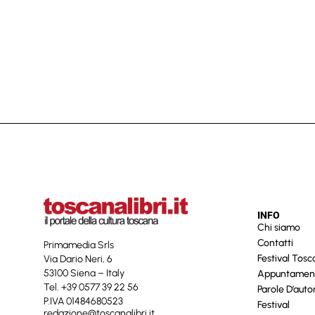
INFO
Chi siamo
Contatti
Primamedia Srls
Festival Tos
Via Dario Neri, 6
53100 Siena – Italy
Appuntamen
Tel. +39 0577 39 22 56
Parole D’auto
P.IVA 01484680523
Festival
redazione@toscanalibri.it