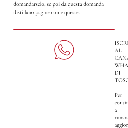
domandarselo, se poi da questa domanda
distillano pagine come queste.
ISCR
AL
CAN
WHA
DI
TOS
Per
conti
a
riman
aggio