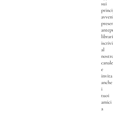
sui
princi
avven
presen
antep
librar
iscrivi
al
nostr
canale
e
invita
anche
i
tuoi
amici
a