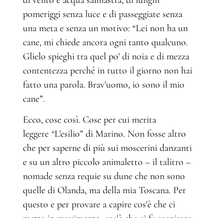
di vento e acqua salmastra, di lunghi
pomeriggi senza luce e di passeggiate senza
una meta e senza un motivo: “Lei non ha un
cane, mi chiede ancora ogni tanto qualcuno.
Glielo spieghi tra quel po' di noia e di mezza
contentezza perché in tutto il giorno non hai
fatto una parola. Brav'uomo, io sono il mio
cane”.
Ecco, cose così. Cose per cui merita
leggere
“
L'esilio” di Marino. Non fosse altro
che per saperne di più sui moscerini danzanti
e su un altro piccolo animaletto – il talitro –
nomade senza requie su dune che non sono
quelle di Olanda, ma della mia Toscana. Per
questo e per provare a capire cos'è che ci