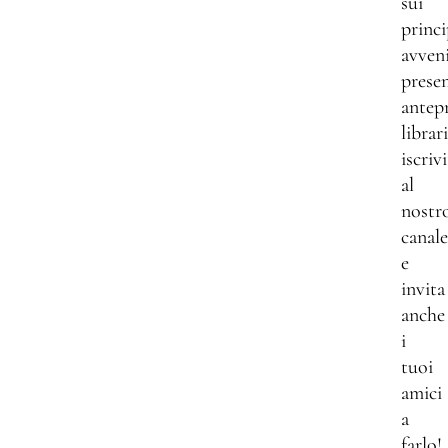
sui
princi
avven
presen
antep
librar
iscrivi
al
nostr
canale
e
invita
anche
i
tuoi
amici
a
farlo!