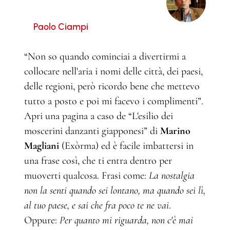
Paolo Ciampi
“Non so quando cominciai a divertirmi a
collocare nell'aria i nomi delle città, dei paesi,
delle regioni, però ricordo bene che mettevo
tutto a posto e poi mi facevo i complimenti”.
Apri una pagina a caso de “L'esilio dei
moscerini danzanti giapponesi” di
Marino
Magliani
(Exòrma) ed è facile imbattersi in
una frase così, che ti entra dentro per
muoverti qualcosa. Frasi come:
La nostalgia
non la senti quando sei lontano, ma quando sei lì,
al tuo paese, e sai che fra poco te ne vai
.
Oppure:
Per quanto mi riguarda, non c'è mai