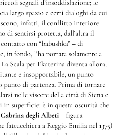
piccoli segnali d’insoddisfazione; le
scia largo spazio e certi dialoghi da cui
ono, infatti, il conflitto interiore
 di sentirsi protetta, dall’altra il
 contatto con “babushka” – di
e, in fondo, l’ha portata solamente a
 La Scala per Ekaterina diventa allora,
tante e insopportabile, un punto
o punto di partenza. Prima di tornare
arsi nelle viscere della città di Siena e
i in superficie: è in questa oscurità che
a
Gabrina degli Albeti
– figura
e fattucchiera a Reggio Emilia nel 1375)