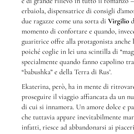
e di grande rilievo in tutto il romanzo – 
erbaiola, dispensatrice di consigli d'amo
due ragazze come una sorta di
Virgilio
d
momento di confortare e quando, invece,
guaritrice offre alla protagonista anche l
poiché coglie in lei una scintilla di “mag
specialmente quando fanno capolino tra l
“babushka” e della Terra di Rus’.
Ekaterina, però, ha in mente di ritrovare
proseguire il viaggio affiancata da un
di cui si innamora. Un amore dolce e pas
che tuttavia appare inevitabilmente marc
infatti, riesce ad abbandonarsi ai piaceri 