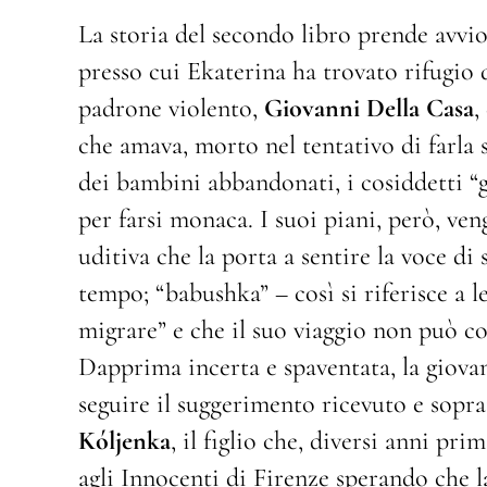
La storia del secondo libro prende avvio
presso cui Ekaterina ha trovato rifugio d
padrone violento,
Giovanni Della Casa
,
che amava, morto nel tentativo di farla 
dei bambini abbandonati, i cosiddetti “gi
per farsi monaca. I suoi piani, però, ven
uditiva che la porta a sentire la voce d
tempo; “babushka” – così si riferisce a l
migrare” e che il suo viaggio non può co
Dapprima incerta e spaventata, la giovan
seguire il suggerimento ricevuto e sopra
Kóljenka
, il figlio che, diversi anni pr
agli Innocenti di Firenze sperando che l