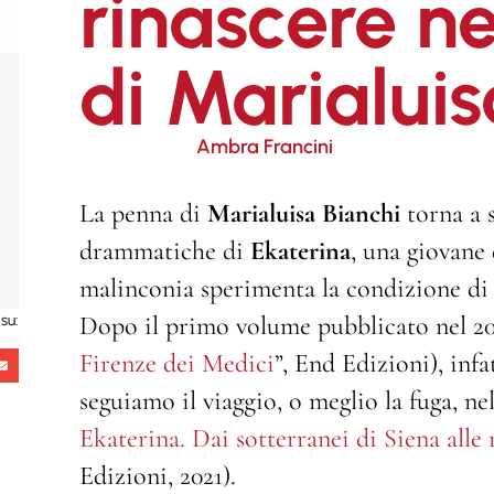
rinascere n
di Marialuis
Ambra Francini
La penna di
Marialuisa Bianchi
torna a s
drammatiche di
Ekaterina
, una giovane 
malinconia sperimenta la condizione di 
Dopo il primo volume pubblicato nel 20
su:
Firenze dei Medici
”, End Edizioni), infa
seguiamo il viaggio, o meglio la fuga, nel
Ekaterina. Dai sotterranei di Siena alle
Edizioni, 2021).