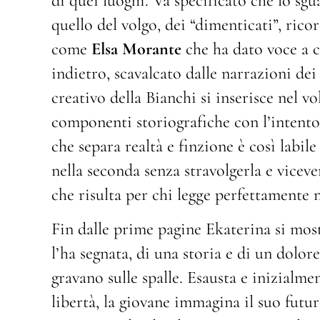
di quei luoghi. Va specificato che lo sg
quello del volgo, dei “dimenticati”, rico
come
Elsa Morante
che ha dato voce a ch
indietro, scavalcato dalle narrazioni dei
creativo della Bianchi si inserisce nel 
componenti storiografiche con l’intento d
che separa realtà e finzione è così labil
nella seconda senza stravolgerla e viceve
che risulta per chi legge perfettamente n
Fin dalle prime pagine Ekaterina si most
l’ha segnata, di una storia e di un dolore
gravano sulle spalle. Esausta e inizialme
libertà, la giovane immagina il suo futur