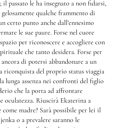
 il passato le ha insegnato a non fidarsi,
re gelosamente qualche frammento di
a un certo punto anche dall’ennesimo
rmare le sue paure. Forse nel cuore
spazio per riconoscere e accogliere con
pirituale che tanto desidera. Forse per
ma ancora di potersi abbandonare a un
a riconquista del proprio status viaggia
la lunga assenza nei confronti del figlio
iderio che la porta ad affrontare
o e oculatezza. Riuscirà Ekaterina a
come madre? Sarà possibile per lei il
enka o a prevalere saranno le