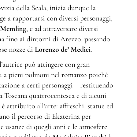
ovizia della Scala, inizia dunque la
ge a rapportarsi con diversi personaggi,
 Memling
, e ad attraversare diversi
ena fino ai dintorni di Arezzo, passando
zose nozze di
Lorenzo de’ Medici
.
l’autrice può attingere con gran
ira a pieni polmoni nel romanzo poiché
azione a certi personaggi – restituendo
la Toscana quattrocentesca e di alcuni
è attribuito all’arte: affreschi, statue ed
lano il percorso di Ekaterina per
lle usanze di quegli anni e le atmosfere