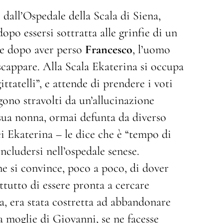
 dall’Ospedale della Scala di Siena,
opo essersi sottratta alle grinfie di un
 e dopo aver perso
Francesco
, l’uomo
scappare. Alla Scala Ekaterina si occupa
ttatelli”, e attende di prendere i voti
gono stravolti da un’allucinazione
i sua nonna, ormai defunta da diverso
ei Ekaterina – le dice che è “tempo di
ncludersi nell’ospedale senese.
e si convince, poco a poco, di dover
ttutto di essere pronta a cercare
ima, era stata costretta ad abbandonare
a moglie di Giovanni, se ne facesse