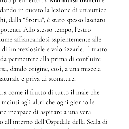
uardo prediletto da
Marialuisa Bianchi
è
rdando in questo la lezione di un’autrice
i, dalla “Storia”, è stato spesso lasciato
 potenti. Allo stesso tempo, l’estro
volume affiancandosi sapientemente alle
i impreziosirle e valorizzarle. Il tratto
e da permettere alla prima di confluire
rsa, dando origine, così, a una miscela
aturale e priva di stonature.
ra come il frutto di tutto il male che
 taciuti agli altri che ogni giorno le
nte incapace di aspirare a una vera
o all’interno dell’Ospedale della Scala di