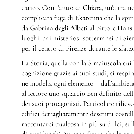
carico. Con l’aiuto di
Chiara
, un’altra n
complicata fuga di Ekaterina che la spin
da
Gabrina degli Albeti
al pittore
Hans
luoghi, dai misteriosi sotterranei di Si
per il centro di Firenze durante le sfar
La Storia, quella con la S maiuscola cui 
cognizione grazie ai suoi studi, si resp
ne modella ogni elemento – dall’ambient
al lettore uno squarcio ben definito del
dei suoi protagonisti. Particolare rilievo 
edifici dettagliatamente descritti costel
raccontarci qualcosa in più su di lei, su