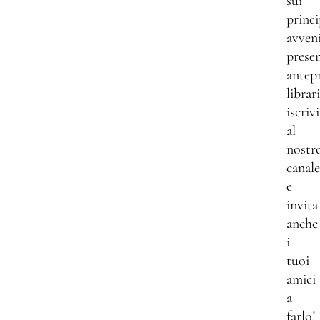
sui
princi
avven
presen
antep
librar
iscrivi
al
nostr
canale
e
invita
anche
i
tuoi
amici
a
farlo!