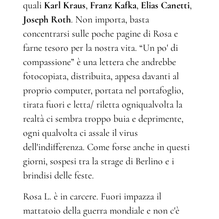
quali
Karl Kraus
,
Franz Kafka
,
Elias Canetti
,
Joseph Roth
. Non importa, basta
concentrarsi sulle poche pagine di Rosa e
farne tesoro per la nostra vita. “Un po' di
compassione” è una lettera che andrebbe
fotocopiata, distribuita, appesa davanti al
proprio computer, portata nel portafoglio,
tirata fuori e letta/ riletta ogniqualvolta la
realtà ci sembra troppo buia e deprimente,
ogni qualvolta ci assale il virus
dell'indifferenza. Come forse anche in questi
giorni, sospesi tra la strage di Berlino e i
brindisi delle feste.
Rosa L. è in carcere. Fuori impazza il
mattatoio della guerra mondiale e non c'è