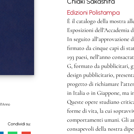
Chiaki Sakashita
Edizioni Polistampa
È il catalogo della mostra all
Esposizioni dell’Accademia d
In seguito all’approvazione d
firmato da cinque capi di sta
193 paesi, nell’anno consacr
G, formato da pubblicitari, gra
design pubblicitario, presenta
progetto di richiamare l’atte
in Italia o in Giappone, ma i
Queste opere studiano critica
ll’Anno
forme di vita, la cui sopravv
comportamenti umani. Gli art
Condividi su:
consapevoli della nostra dipe