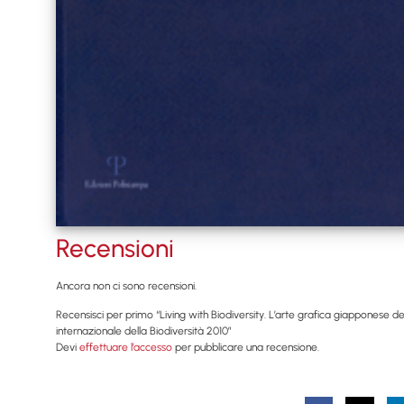
Recensioni
Ancora non ci sono recensioni.
Recensisci per primo “Living with Biodiversity. L’arte grafica giapponese de
internazionale della Biodiversità 2010”
Devi
effettuare l’accesso
per pubblicare una recensione.