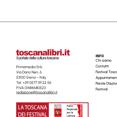
INFO
Chi siamo
Contatti
Primamedia Srls
Festival Tos
Via Dario Neri, 6
53100 Siena – Italy
Appuntamen
Tel. +39 0577 39 22 56
Parole D’auto
P.IVA 01484680523
Festival
redazione@toscanalibri.it