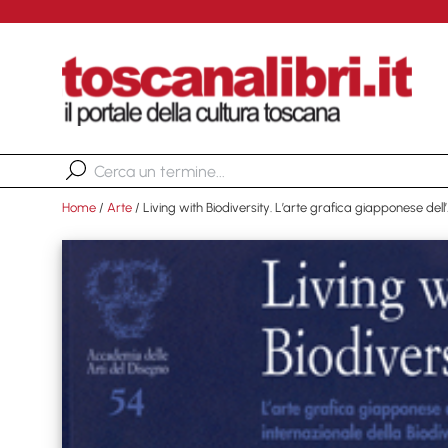
Home
/
Arte
/ Living with Biodiversity. L’arte grafica giapponese dell