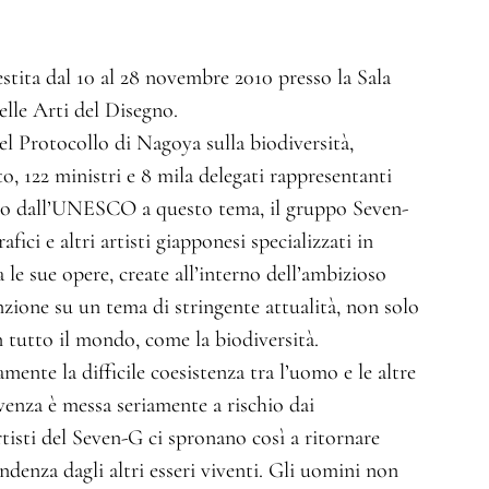
estita dal 10 al 28 novembre 2010 presso la Sala
elle Arti del Disegno.
el Protocollo di Nagoya sulla biodiversità,
to, 122 ministri e 8 mila delegati rappresentanti
ato dall’UNESCO a questo tema, il gruppo Seven-
fici e altri artisti giapponesi specializzati in
 le sue opere, create all’interno dell’ambizioso
nzione su un tema di stringente attualità, non solo
n tutto il mondo, come la biodiversità.
mente la difficile coesistenza tra l’uomo e le altre
ivenza è messa seriamente a rischio dai
isti del Seven-G ci spronano così a ritornare
ndenza dagli altri esseri viventi. Gli uomini non