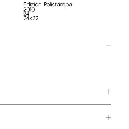
Edizioni Polistampa
2010
24
24×22