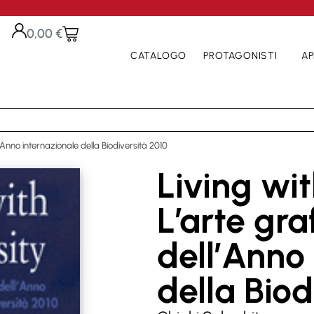
0,00
€
CATALOGO
PROTAGONISTI
AP
’Anno internazionale della Biodiversità 2010
Living wit
L’arte gr
dell’Anno
della Biod