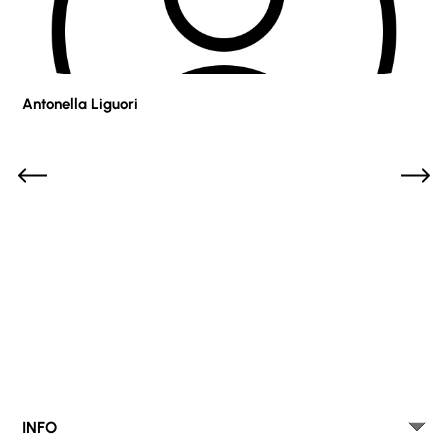
Antonella Liguori
Pie
INFO