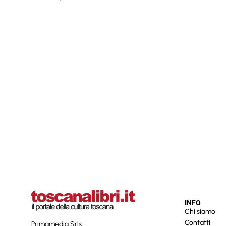
INFO
Chi siamo
Contatti
Primamedia Srls