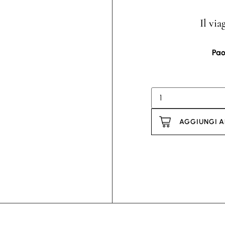
Il via
Pao
AGGIUNGI A