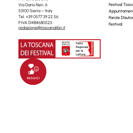
Festival Tos
Via Dario Neri, 6
53100 Siena – Italy
Appuntamen
Tel. +39 0577 39 22 56
Parole D’auto
P.IVA 01484680523
Festival
redazione@toscanalibri.it
© 2025 Toscanalibri by
Quantico