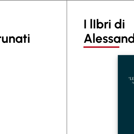
I lIbri di
tunati
Alessand