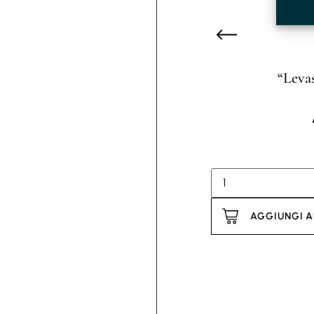
“Levas
AGGIUNGI A