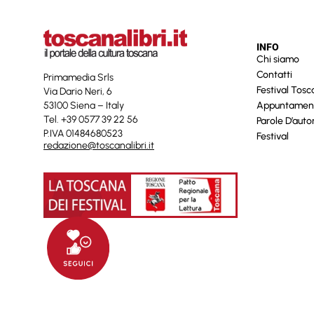
INFO
Chi siamo
Contatti
Primamedia Srls
Festival Tos
Via Dario Neri, 6
53100 Siena – Italy
Appuntamen
Tel. +39 0577 39 22 56
Parole D’auto
P.IVA 01484680523
Festival
redazione@toscanalibri.it