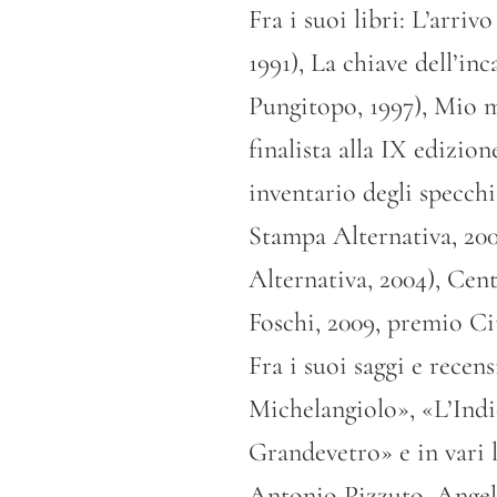
Fra i suoi libri: L’arriv
1991), La chiave dell’in
Pungitopo, 1997), Mio 
finalista alla IX edizi
inventario degli specch
Stampa Alternativa, 200
Alternativa, 2004), Cent
Foschi, 2009, premio Cit
Fra i suoi saggi e recen
Michelangiolo», «L’Indi
Grandevetro» e in vari l
Antonio Pizzuto, Angelo