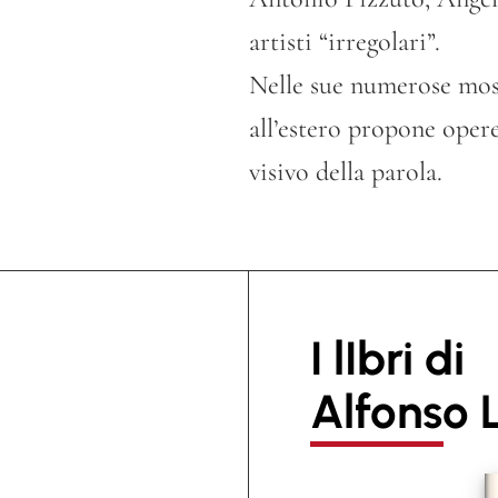
artisti “irregolari”.
Nelle sue numerose mostr
all’estero propone opere
visivo della parola.
I lIbri di
Alfonso L