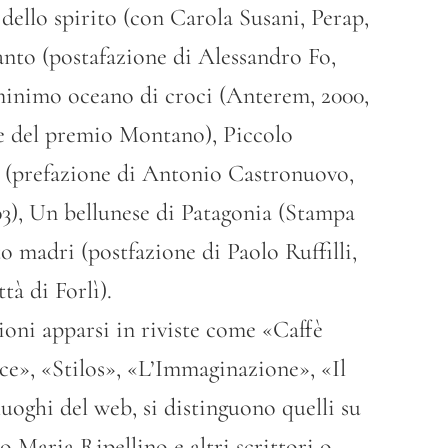
o dello spirito (con Carola Susani, Perap,
canto (postafazione di Alessandro Fo,
minimo oceano di croci (Anterem, 2000,
one del premio Montano), Piccolo
i (prefazione di Antonio Castronuovo,
3), Un bellunese di Patagonia (Stampa
o madri (postfazione di Paolo Ruffilli,
tà di Forlì).
sioni apparsi in riviste come «Caffè
ce», «Stilos», «L’Immaginazione», «Il
uoghi del web, si distinguono quelli su
 Maria Ripellino e altri scrittori o