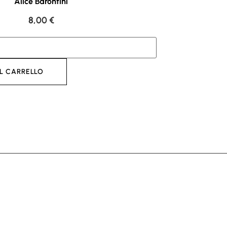
Alice Barontini
8,00
€
L CARRELLO
AGGI