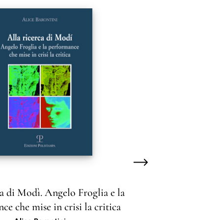
ca di Modì. Angelo Froglia e la
El
e che mise in crisi la critica