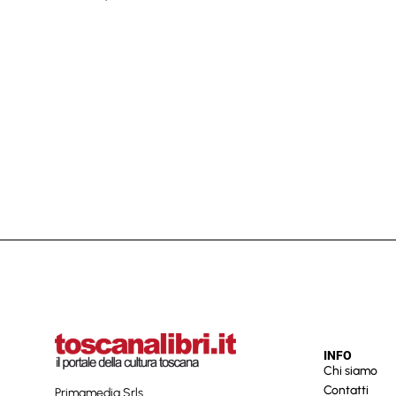
INFO
Chi siamo
Contatti
Primamedia Srls