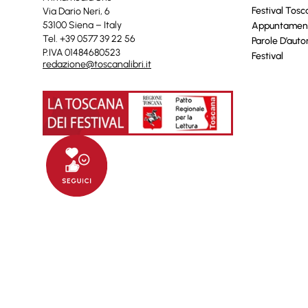
Festival Tos
Via Dario Neri, 6
53100 Siena – Italy
Appuntamen
Tel. +39 0577 39 22 56
Parole D’auto
P.IVA 01484680523
Festival
redazione@toscanalibri.it
© 2025 Toscanalibri by
Quantico