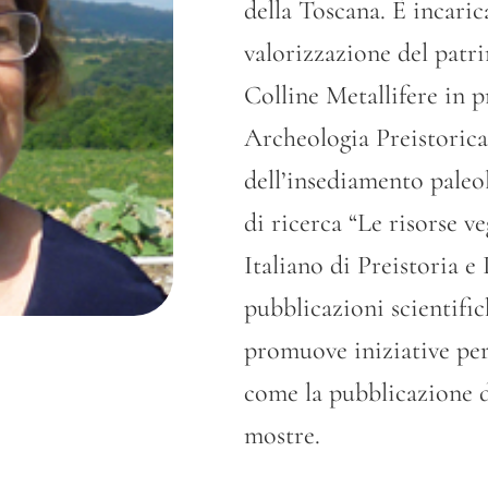
della Toscana. È incarica
valorizzazione del patri
Colline Metallifere in p
Archeologia Preistorica 
dell’insediamento paleol
di ricerca “Le risorse ve
Italiano di Preistoria e
pubblicazioni scientifich
promuove iniziative per
come la pubblicazione di
mostre.