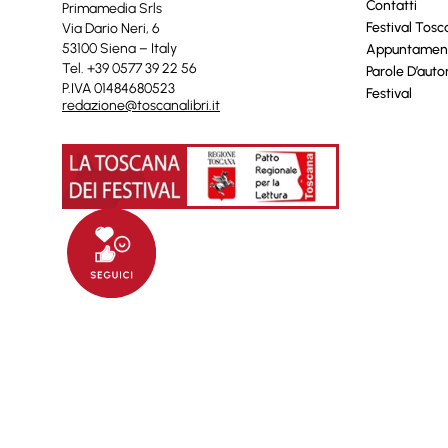
Contatti
Primamedia Srls
Festival Tos
Via Dario Neri, 6
53100 Siena – Italy
Appuntamen
Tel. +39 0577 39 22 56
Parole D’auto
P.IVA 01484680523
Festival
redazione@toscanalibri.it
© 2025 Toscanalibri by
Quantico