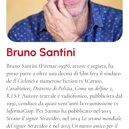
Bruno Santini
Bruno Santini (Firenze 1958), attore e regista, ha
preso parte a oltre una decina di film (era il sindaco
de
Il Ciclone
) e numerose fiction tv (
Caruso
,
Carabinieri
,
Distretto di Polizia
,
Come un delfino 2
,
R.I.S.
). Autore teatrale e radiofonico, pubblicista dal
1992, conduce da quasi vent’anni la trasmissione tv
InformaCoop
. Per Sarnus ha pubblicato nel 2013
Strano il signor Stravideo
, nel 2014
Lo strano mondiale
del signor Stravideo
e nel 2015
Un nuovo amico per il