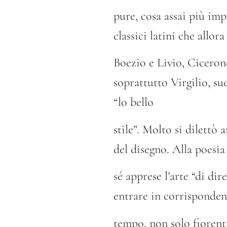
pure, cosa assai più im
classici latini che allora
Boezio e Livio, Ciceron
soprattutto Virgilio, su
“lo bello
stile”. Molto si dilettò
del disegno. Alla poesia
sé apprese l’arte “di dir
entrare in corrispondenz
tempo, non solo fiorenti