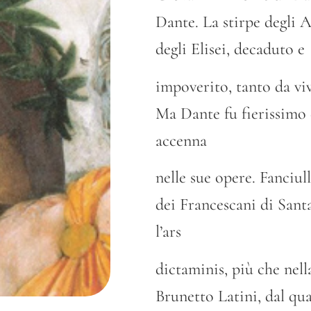
Dante. La stirpe degli A
degli Elisei, decaduto e
impoverito, tanto da viv
Ma Dante fu fierissimo d
accenna
nelle sue opere. Fanciul
dei Francescani di Sant
l’ars
dictaminis, più che nella
Brunetto Latini, dal qu