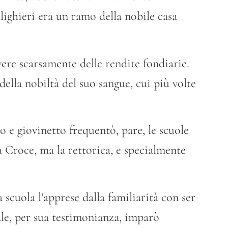
lighieri era un ramo della nobile casa
ere scarsamente delle rendite fondiarie.
ella nobiltà del suo sangue, cui più volte
lo e giovinetto frequentò, pare, le scuole
a Croce, ma la rettorica, e specialmente
 scuola l’apprese dalla familiarità con ser
ale, per sua testimonianza, imparò