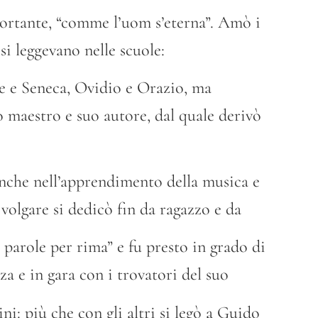
portante, “comme l’uom s’eterna”. Amò i
 si leggevano nelle scuole:
e e Seneca, Ovidio e Orazio, ma
o maestro e suo autore, dal quale derivò
 anche nell’apprendimento della musica e
 volgare si dedicò fin da ragazzo e da
e parole per rima” e fu presto in grado di
a e in gara con i trovatori del suo
ni: più che con gli altri si legò a Guido