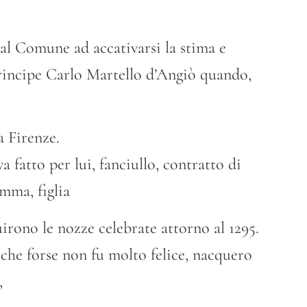
al Comune ad accativarsi la stima e
principe Carlo Martello d’Angiò quando,
a Firenze.
va fatto per lui, fanciullo, contratto di
mma, figlia
irono le nozze celebrate attorno al 1295.
he forse non fu molto felice, nacquero
,