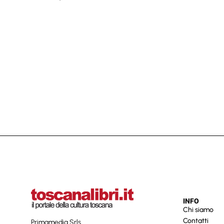
INFO
Chi siamo
Contatti
Primamedia Srls