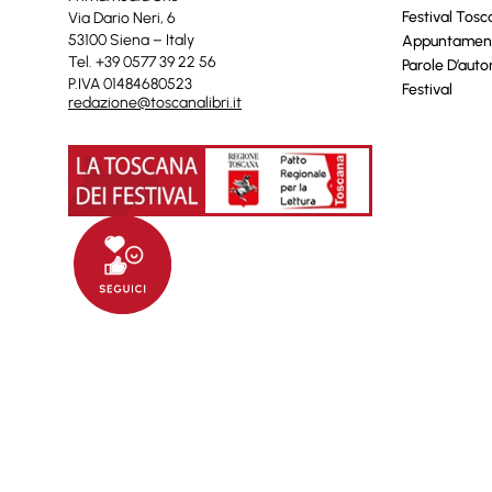
Festival Tos
Via Dario Neri, 6
53100 Siena – Italy
Appuntamen
Tel. +39 0577 39 22 56
Parole D’auto
P.IVA 01484680523
Festival
redazione@toscanalibri.it
© 2025 Toscanalibri by
Quantico