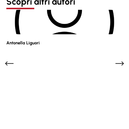
Scopri altri autori
Antonella Liguori
Pie