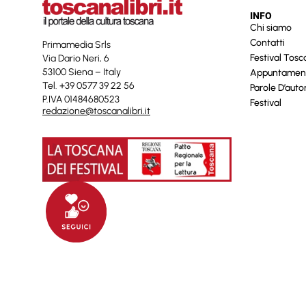
INFO
Chi siamo
Contatti
Primamedia Srls
Festival Tos
Via Dario Neri, 6
53100 Siena – Italy
Appuntamen
Tel. +39 0577 39 22 56
Parole D’auto
P.IVA 01484680523
Festival
redazione@toscanalibri.it
© 2025 Toscanalibri by
Quantico