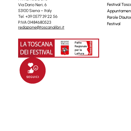
Festival Tos
Via Dario Neri, 6
53100 Siena – Italy
Appuntamen
Tel. +39 0577 39 22 56
Parole D’auto
P.IVA 01484680523
Festival
redazione@toscanalibri.it
© 2025 Toscanalibri by
Quantico