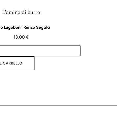
L’omino di burro
io Lugoboni, Renzo Segala
13,00
€
L CARRELLO
AGGI