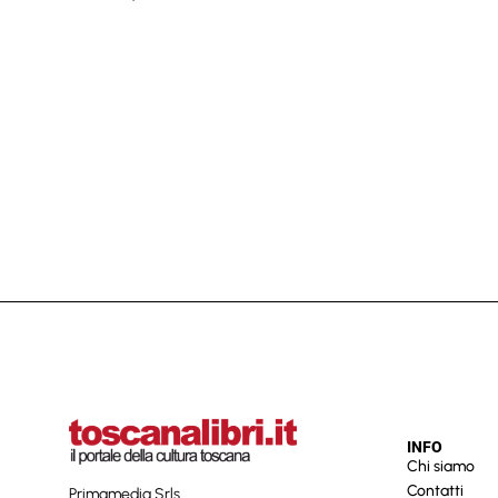
INFO
Chi siamo
Contatti
Primamedia Srls