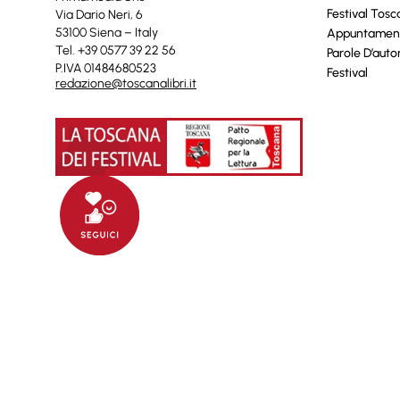
Festival Tos
Via Dario Neri, 6
53100 Siena – Italy
Appuntamen
Tel. +39 0577 39 22 56
Parole D’auto
P.IVA 01484680523
Festival
redazione@toscanalibri.it
© 2025 Toscanalibri by
Quantico