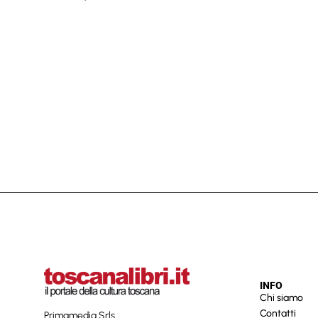
INFO
Chi siamo
Contatti
Primamedia Srls