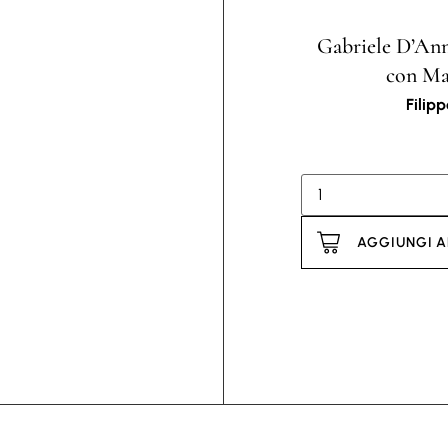
Gabriele D’Annu
con Mar
Filipp
AGGIUNGI A