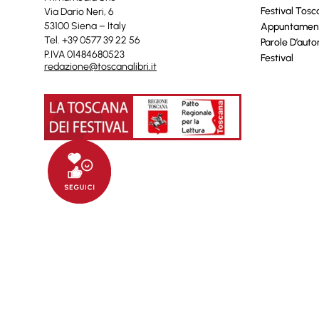
Festival Tos
Via Dario Neri, 6
53100 Siena – Italy
Appuntamen
Tel. +39 0577 39 22 56
Parole D’auto
P.IVA 01484680523
Festival
redazione@toscanalibri.it
© 2025 Toscanalibri by
Quantico