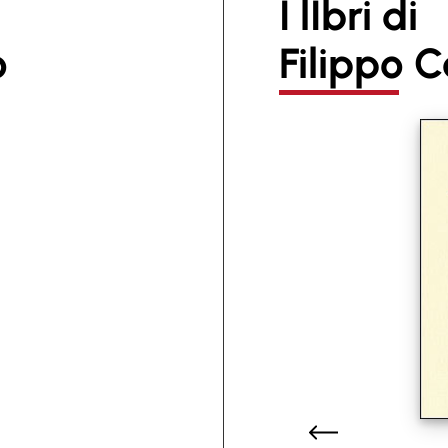
I lIbri di
o
Filippo 