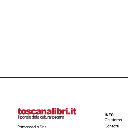
INFO
Chi siamo
Contatti
Primamedia Srls