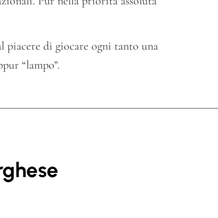
azionali. Pur nella priorità assoluta
al piacere di giocare ogni tanto una
eppur “lampo”.
rghese