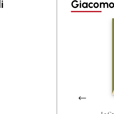
i
Giacomo 
La Gr