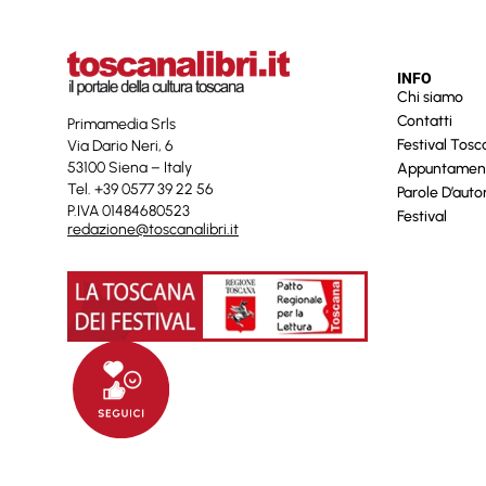
INFO
Chi siamo
Contatti
Primamedia Srls
Festival Tos
Via Dario Neri, 6
53100 Siena – Italy
Appuntamen
Tel. +39 0577 39 22 56
Parole D’auto
P.IVA 01484680523
Festival
redazione@toscanalibri.it