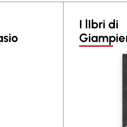
I lIbri di
asio
Giampier