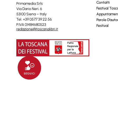
Contatti
Primamedia Srls
Festival Tos
Via Dario Neri, 6
53100 Siena – Italy
Appuntamen
Tel. +39 0577 39 22 56
Parole D’auto
P.IVA 01484680523
Festival
redazione@toscanalibri.it
© 2025 Toscanalibri by
Quantico