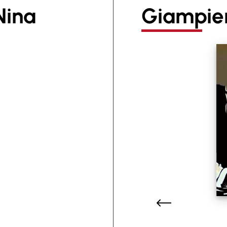
Nina
Giampier