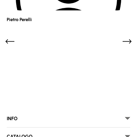
Pietro Perelli
Sof
INFO
CATALOGO