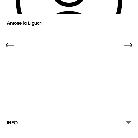
Antonella Liguori
Pie
INFO