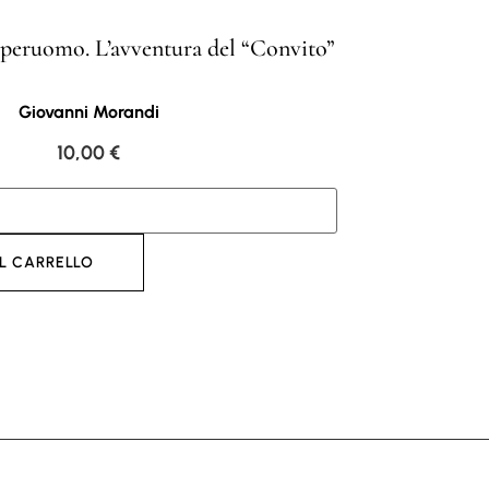
uperuomo. L’avventura del “Convito”
Non è
Giovanni Morandi
10,00
€
L CARRELLO
AGGI