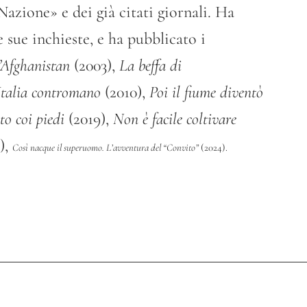
Nazione» e dei già citati giornali. Ha
e sue inchieste, e ha pubblicato i
l’Afghanistan
(2003),
La beffa di
Italia contromano
(2010),
Poi il fiume diventò
tto coi piedi
(2019),
Non è facile coltivare
),
Così nacque il superuomo. L’avventura del “Convito”
(2024).