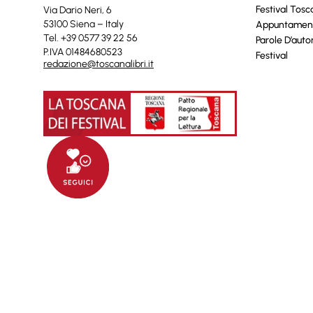
Festival Tos
Via Dario Neri, 6
53100 Siena – Italy
Appuntamen
Tel. +39 0577 39 22 56
Parole D’auto
P.IVA 01484680523
Festival
redazione@toscanalibri.it
© 2025 Toscanalibri by
Quantico