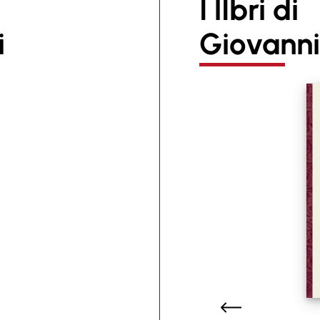
I lIbri di
i
Giovann