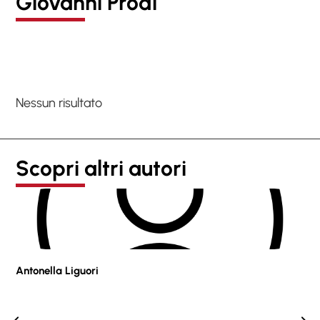
Giovanni Prodi
Nessun risultato
Scopri altri autori
Antonella Liguori
Pie