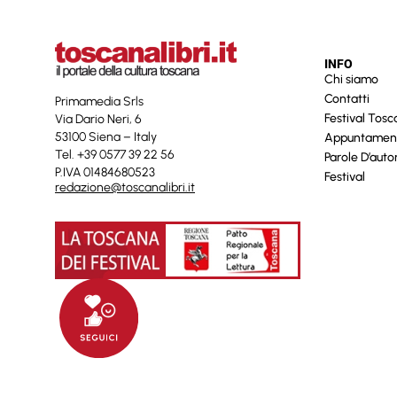
INFO
Chi siamo
Contatti
Primamedia Srls
Festival Tos
Via Dario Neri, 6
53100 Siena – Italy
Appuntamen
Tel. +39 0577 39 22 56
Parole D’auto
P.IVA 01484680523
Festival
redazione@toscanalibri.it