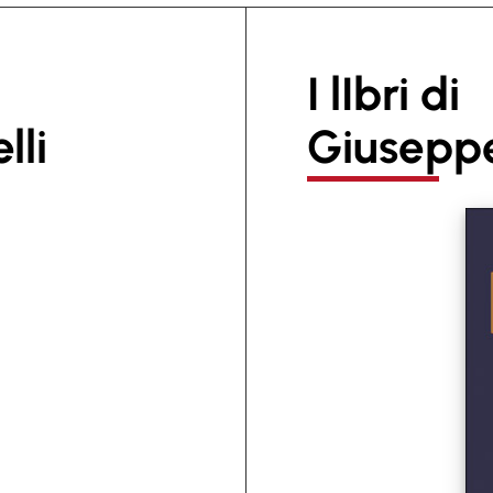
I lIbri di
lli
Giuseppe